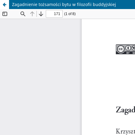
Zagadnienie tożsamości bytu w filozofii buddyjskiej