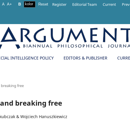
Register
Editorial Team
Current
Prev
A
A+
B
Reset
ICIAL INTELLIGENCE POLICY
EDITORS & PUBLISHER
CURR
 breaking free
y and breaking free
kubczak & Wojciech Hanuszkiewicz