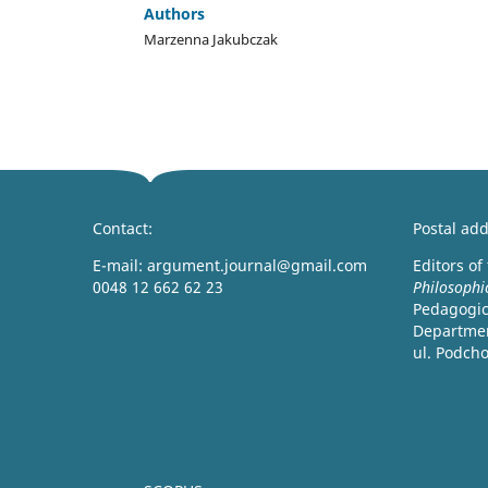
Authors
Marzenna Jakubczak
Contact:
Postal add
E-mail: argument.journal@gmail.com
Editors of
0048 12 662 62 23
Philosophi
Pedagogica
Departmen
ul. Podch