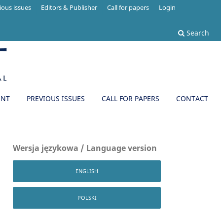
ious issues
Editors & Publisher
Call for papers
Login
Search
ENT
PREVIOUS ISSUES
CALL FOR PAPERS
CONTACT
Wersja językowa / Language version
ENGLISH
POLSKI