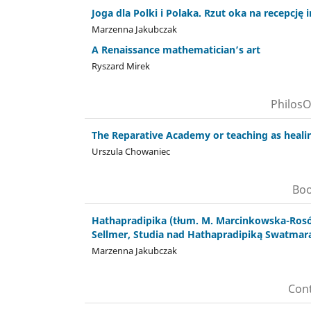
Joga dla Polki i Polaka. Rzut oka na recepcję
Marzenna Jakubczak
A Renaissance mathematician’s art
Ryszard Mirek
PhilosO
The Reparative Academy or teaching as heali
Urszula Chowaniec
Boo
Hathapradipika (tłum. M. Marcinkowska-Rosół
Sellmer, Studia nad Hathapradipiką Swatma
Marzenna Jakubczak
Cont