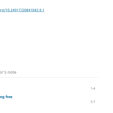
.org/10.24917/20841043.9.1
or’s note
1-4
ng free
5-7