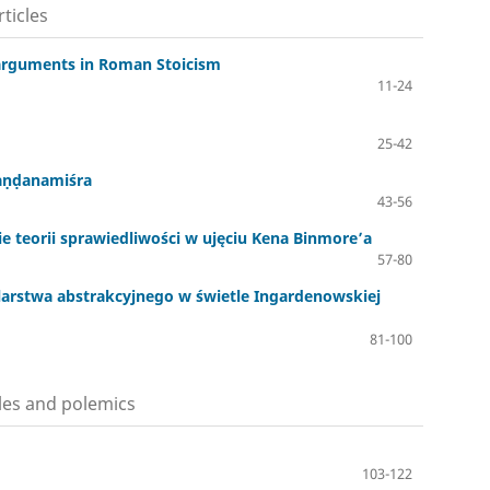
rticles
 arguments in Roman Stoicism
11-24
25-42
Maṇḍanamiśra
43-56
 teorii sprawiedliwości w ujęciu Kena Binmore’a
57-80
arstwa abstrakcyjnego w świetle Ingardenowskiej
81-100
cles and polemics
103-122