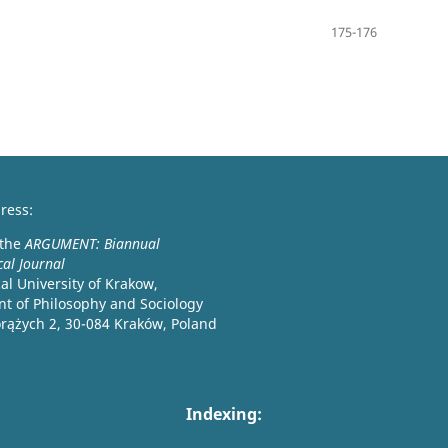
175-176
ress:
 the
ARGUMENT: Biannual
cal Journal
l University of Krakow,
t of Philosophy and Sociology
orążych 2, 30-084 Kraków, Poland
Indexing: