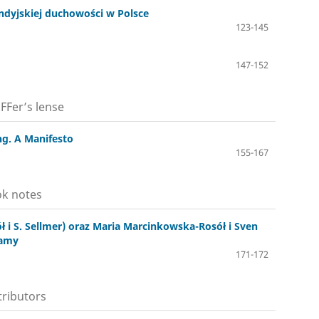
 indyjskiej duchowości w Polsce
123-145
147-152
FFer’s lense
ng. A Manifesto
155-167
k notes
 i S. Sellmer) oraz Maria Marcinkowska-Rosół i Sven
ramy
171-172
ributors